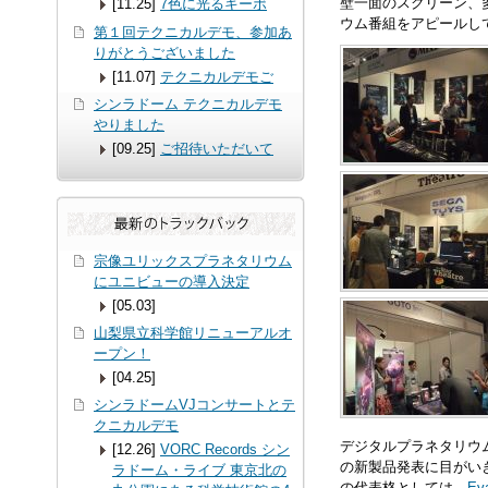
壁一面のスクリーン、
[11.25]
7色に光るキーボ
ウム番組をアピールし
第１回テクニカルデモ、参加あ
りがとうございました
[11.07]
テクニカルデモご
シンラドーム テクニカルデモ
やりました
[09.25]
ご招待いただいて
宗像ユリックスプラネタリウム
にユニビューの導入決定
[05.03]
山梨県立科学館リニューアルオ
ープン！
[04.25]
シンラドームVJコンサートとテ
クニカルデモ
デジタルプラネタリウ
[12.26]
VORC Records シン
の新製品発表に目がい
ラドーム・ライブ 東京北の
の代表格としては、
Ev