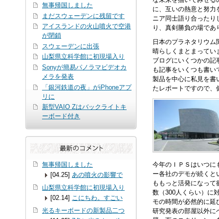
無事帰国しました
に、互いの熱意と努力
まだスウェーデンに残留です
ニア同士語り合ったり
アイスランドの火山噴火で空港
り、真剣勝負の場であ
が閉鎖
日本のプラネタリウム
スウェーデンに出張
晴らしくまとまっていま
山梨県立科学館に初現場入り
ブログにいくつかの記
Sonyが簡易パノラマビデオカ
も記事をいくつも書い
メラを発表
製品を中心に私見を書
「銀河鉄道の夜」がiPhoneアプ
たレポートですので、
リに
新型VAIO Zはバックライトキ
ーボード付き
無事帰国しました
今年のＩＰＳはいつに
ー各社のデモが続くと
[04.25]
あの噴火の影響で
ももっと活発になって
山梨県立科学館に初現場入り
数（300人くらい）
[02.14]
こにちわ。すごい
モの時間が必然的に延
光るキーボードの新製品二つ
研究発表の部屋以外に