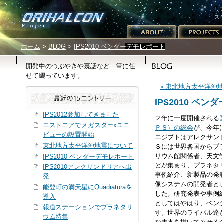
リ
ス
サイトメニュー
パンくずリスト
ホーム
>
BLOG
>
IPS2010 ベンダーデモレポート
開発中のつぶやきや裏話など、筆に任
せて綴っています。
« 東北地方太平洋沖
IPS2010 ベ
IPS2012参加してきました
２年に一度開催される
エストニアでメガスターxユニ
ＰＳ）の総会
が、今年は
ビューの設置開始
エジプトはアレクサン
東北地方太平洋沖地震について
Ｓには世界各国からプ
リウム館関係者、天文
IPS2010 ベンダーデモレポート
どが集まり、プラネタ
IPS2010アレクサンドリアへ出
事例紹介、新製品の発
発
像システムの開発者と
能登町の満天星にQuadraturaを
した。研究発表や事例
導入
としてはやはり、ベン
報道ステーションでプラネタリ
す。世界のライバル達
ウム特集
な未来を描いてみせる