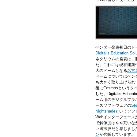
ベンダー発表初日のド
Digitalis Education Sol
ネタリウムの発表は、
た。これには現在建築
大のドームとなる
名古
ドームについてはベン
も大きく取り上げられ
後にCosmosという
した。Digitalis Ed
ーム用のデジタルプラ
ースソフトウェアの
Ste
Nightshade
というソフ
Webインターフェース
で解像度はやや荒いな
い選択肢だと感じまし
ン
が代販しています。