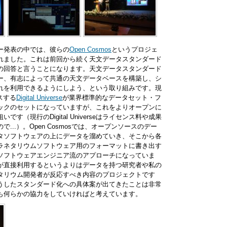
ンダー発表の中では、彼らの
Open Cosmos
というプロジェ
れました。これは前回から続く天文データスタンダード
の回答と言うことになります。天文データスタンダード
ー、有志によって共通の天文データベースを構築し、シ
れを利用できるようにしよう、という取り組みです。現
スする
Digital Universe
が業界標準的なデータセット・フ
ックのセットになっていますが、これをよりオープンに
す（現行のDigital Universeはライセンス料や成果
...）。Open Cosmosでは、オープンソースのデー
タソフトウェアの上にデータを溜めていき、そこから各
ラネタリウムソフトウェア用のフォーマットに書き出す
ソフトウェアエンジニア流のアプローチになっていま
が直接利用するというよりはデータを持つ研究者や私の
タリウム開発者が反応すべき内容のプロジェクトです
うしたスタンダード化への具体案が出てきたことは非常
も何らかの協力をしていければと考えています。