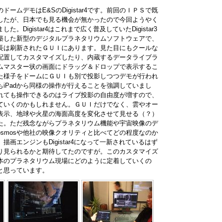
ームデモはE&SのDigistar4です。前回のＩＰＳで既
したが、日本でも見る機会が無かったので今回ようやく
。Digistar4はこれまで広く普及していたDigistar3
築した新型のデジタルプラネタリウムソフトウェアで、
長は刷新されたＧＵＩにあります。見た目にもクールな
配置してカスタマイズしたり、内蔵するデータライブラ
ムマスター状の画面にドラッグ＆ドロップで表示するこ
た様子をドームにＧＵＩも別で投影しつつデモが行われ
iPadから同様の操作が行えることを強調していまし
れても操作できるのはライブ投影の自由度が増すので、
ていくのかもしれません。ＧＵＩだけでなく、雲やオー
表示、地球や火星の海面高度を変化させて見せる（？）
た。ただ残念ながらプラネタリウム機能や宇宙映像のデ
Cosmosや他社の映像クオリティと比べてどの程度なのか
描画エンジンもDigistar4になって一新されているはず
り見られるかと期待してたのですが。このカスタマイズ
本のプラネタリウム現場にどのように定着していくの
と思っています。