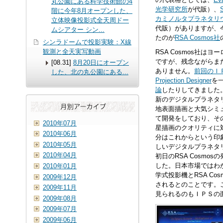
丸公園にある科学技術館の4
光学研究所
が代販）、
階に今年8月オープンした、
カミノルタプラネタリ
立体映像投影式全天周ドー
代販）がありますが、
ムシアター シン...
たのが
RSA Cosmos社
シンラドームで投影実験：X線
観測と全天実写動画
RSA Cosmos社
ですが、残念ながらま
[08.31]
8月20日にオープン
ありません。
前回のＩ
した、北の丸公園にある
...
Projection Designer
を
論
したりしてきました
新のデジタルプラネタリウ
地表面描画と大気シミ
て開発をしており、その
2010年07月
星描画のクオリティに
2010年06月
分はこれからという印
2010年05月
しいデジタルプラネタ
2010年04月
初日のRSA Cosm
した。日本市場ではわ
2010年01月
学式投影機とRSA C
2009年12月
されるとのことです。
2009年11月
見られるのもＩＰＳの
2009年08月
2009年07月
2009年06月