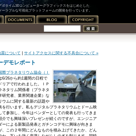
アルタイム3Dコンピューターグラフィックスをはじめとした
ケーラブルな可視化プラットフォームの開発を行っています。
地震について
|
サイトアクセスに関する不具合について »
ンダーデモレポート
国際プラネタリウム協会（Ｉ
6/26から約1週間の日程で
ドリアで行われました。ＩＰ
ラネタリム関係者（プラネタ
学研究者、業界関連企業）な
リウムに関する最新の話題や
表を行います。私もデジタルプラネタリウムとドーム映
して参加し、今年はベンダーとしての発表も行ってきま
紹介でも興味深いプレゼンが続くのですが、エンジニア
ダーによる新製品発表とガチンコデモに興味が向きま
が、この２年間にどんなものを積み上げてきたか、どん
のか、互いを強く意識しながらしのぎを削ります。同時