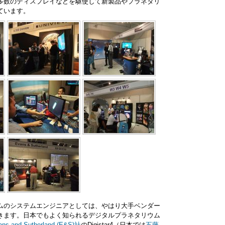
多数のディスプレイなどを駆使して新製品やプラネタリ
ています。
ムのシステムエンジニアとしては、やはり大手ベンダー
きます。日本でもよく知られるデジタルプラネタリウム
ans and Sutherland (E&S)社
のDigistar4（日本では
五藤