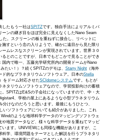
表したもう一社は
SPITZ
です。独自手法によりアルミパ
ーンの継ぎ目をほぼ完全に見えなくしたNano Seam
りました。スクリーンの板を重ねずに接合し、リベットに
を施すという念の入りようで、確かに遠目から見た限り
シームレスなスクリーンが実現されています。世界３０
いるとのことですが、日本でもどこかで見ることができ
：国内で唯一、五藤光学研究所内の開発ドームがNano
てみたい！）？続くSPITZのデモは、
Starry Night
（海外
ード的なプラネタリウムソフトウェア。日本の
Stella
）をドーム対応させた
SCIdomeシステム
です。もとが
ラネタリウムソフトウェアなので、学習投影向けの蓄積
。SPITZはE&Sの子会社になっていますので、中・大
igistar4、学校の屋上にあるような小型プラネタリウム
う棲み分けなのだろうと思います。最後にもうひとつ、
hという新しいソフトウェアについても紹介がありました。これ
やWorld Windのような地球科学データのマッピングソフトウェ
化や地質データなど、様々な科学データを重ねてマッピ
います。UNIVIEWにも同様な機能がありますが、こ
球科学、環境問題をテーマとした解説を行うプラネタリ
、海外では着実に広がってきているようです。