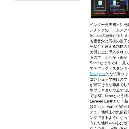
ベンダー発表初日に発
ンチングのドームスクリ
Screenの紹介があ
も吸音穴と同様の細工
完璧とも言える精度の
カ所以上に導入されて
るのでしょうか（追記
Seamだそうです。見
でデファクトスタンダ
Navigator
的な位置づけ
コンシューマ向けのプ
が豊富そうな印象でした
型プラネタリウムではD
ではSCIdomeとい
Layered Eart
はGoogle Earth
アで、地球上の気候変
ングできるようになって
うした地球を中心に地
ウムの新しい使い方が