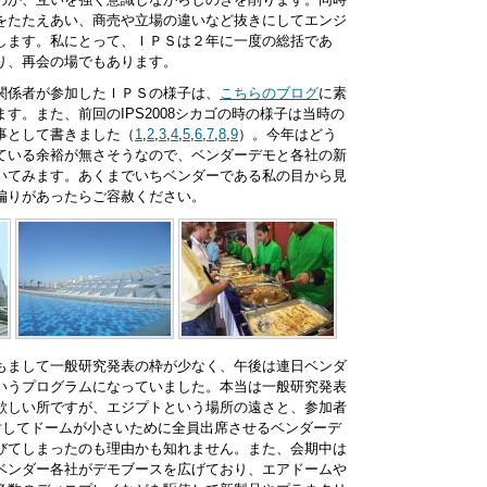
をたたえあい、商売や立場の違いなど抜きにしてエンジ
します。私にとって、ＩＰＳは２年に一度の総括であ
り、再会の場でもあります。
関係者が参加したＩＰＳの様子は、
こちらのブログ
に素
す。また、前回のIPS2008シカゴの時の様子は当時の
事として書きました（
1
,
2
,
3
,
4
,
5
,
6
,
7
,
8
,
9
）。今年はどう
ている余裕が無さそうなので、ベンダーデモと各社の新
いてみます。あくまでいちベンダーである私の目から見
偏りがあったらご容赦ください。
もまして一般研究発表の枠が少なく、午後は連日ベンダ
いうプログラムになっていました。本当は一般研究発表
欲しい所ですが、エジプトという場所の遠さと、参加者
に対してドームが小さいために全員出席させるベンダーデ
びてしまったのも理由かも知れません。また、会期中は
ベンダー各社がデモブースを広げており、エアドームや