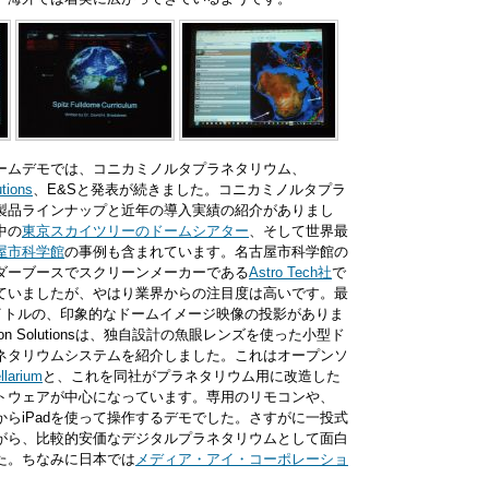
ームデモでは、コニカミノルタプラネタリウム、
utions
、E&Sと発表が続きました。コニカミノルタプラ
製品ラインナップと近年の導入実績の紹介がありまし
中の
東京スカイツリーのドームシアター
、そして世界最
屋市科学館
の事例も含まれています。名古屋市科学館の
ダーブースでスクリーンメーカーである
Astro Tech社
で
ていましたが、やはり業界からの注目度は高いです。最
タイトルの、印象的なドームイメージ映像の投影がありま
ucation Solutionsは、独自設計の魚眼レンズを使った小型ド
ネタリウムシステムを紹介しました。これはオープンソ
llarium
と、これを同社がプラネタリウム用に改造した
トウェアが中心になっています。専用のリモコンや、
からiPadを使って操作するデモでした。さすがに一投式
がら、比較的安価なデジタルプラネタリウムとして面白
た。ちなみに日本では
メディア・アイ・コーポレーショ