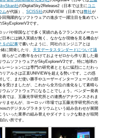
SkySkan社
のDigitalSky2Release2（日本では主に
コニ
ウム
が代販）、
SCISS社
のUNIVIEW（日本では
弊社
が
今回飛躍的なソフトウェアの進歩で一躍注目を集めてい
のSkyExplorerV3です。
はヨーロッパや韓国などで多く実績のあるフランスのメーカー
だ日本には納入実績が無く、なかなか現物を見る機会が
ＰＳの記事
で書いたように、同社のエンジニアとは
一緒に開発したり、
天文データスタンダードについて議
。彼らがこの数年をかけておよそゼロから作り直した最
ムソフトウェアがSkyExplorerV3です。特に地球の
ュレーションには専門の研究者とともに猛烈にこだわっ
リアルさは正直UNIVIEWを超える勢いです。この惑
対して、まだ使い勝手やユーザーインターフェースの部
象を受けましたが、これから全方位の進化をして素晴ら
リウムソフトウェアになることでしょう。ベンダー発表
osの発表では、五藤光学研究所との連携がアナウンスされま
かりませんが、ヨーロッパ市場では五藤光学研究所の光
osmosのデジタルプラネタリウムという組み合わせが展開
こういった業界の組み替えやダイナミックな動きが垣間
面白い所です。