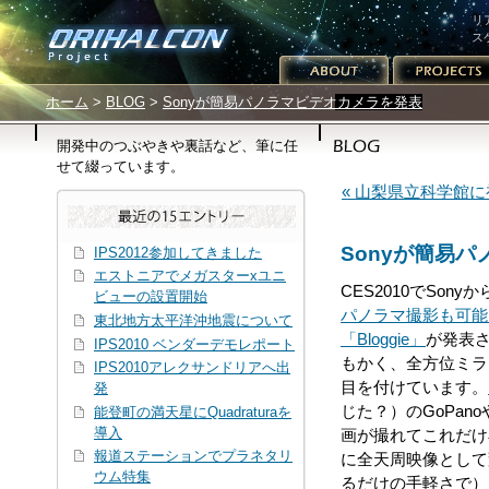
リ
ス
サイトメニュー
パンくずリスト
ホーム
>
BLOG
>
Sonyが簡易パノラマビデオカメラを発表
開発中のつぶやきや裏話など、筆に任
せて綴っています。
« 山梨県立科学館
Sonyが簡易
IPS2012参加してきました
エストニアでメガスターxユニ
CES2010でSony
ビューの設置開始
パノラマ撮影も可能
東北地方太平洋沖地震について
「Bloggie」
が発表
IPS2010 ベンダーデモレポート
もかく、全方位ミラ
IPS2010アレクサンドリアへ出
目を付けています。
発
じた？）のGoPano
能登町の満天星にQuadraturaを
導入
画が撮れてこれだけ
報道ステーションでプラネタリ
に全天周映像として
ウム特集
るだけの手軽さで）