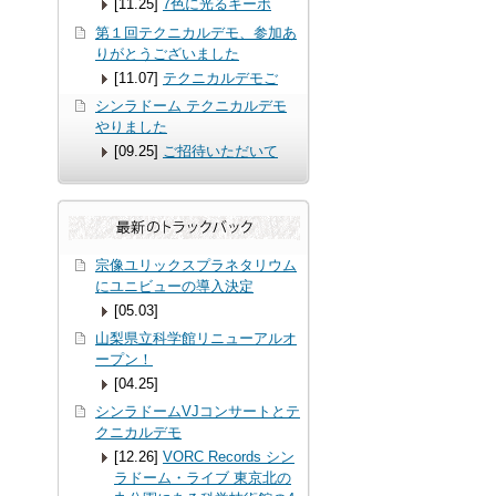
[11.25]
7色に光るキーボ
第１回テクニカルデモ、参加あ
りがとうございました
[11.07]
テクニカルデモご
シンラドーム テクニカルデモ
やりました
[09.25]
ご招待いただいて
宗像ユリックスプラネタリウム
にユニビューの導入決定
[05.03]
山梨県立科学館リニューアルオ
ープン！
[04.25]
シンラドームVJコンサートとテ
クニカルデモ
[12.26]
VORC Records シン
ラドーム・ライブ 東京北の