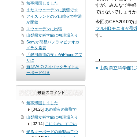
無事帰国しました
すが、みんなで手軽
まだスウェーデンに残留です
ではないでしょうか
アイスランドの火山噴火で空港
今回のCES2010
が閉鎖
フルHDモニタが登
スウェーデンに出張
す。
山梨県立科学館に初現場入り
Sonyが簡易パノラマビデオカ
メラを発表
「銀河鉄道の夜」がiPhoneアプ
リに
新型VAIO Zはバックライトキ
« 山梨県立科学館
ーボード付き
無事帰国しました
[04.25]
あの噴火の影響で
山梨県立科学館に初現場入り
[02.14]
こにちわ。すごい
光るキーボードの新製品二つ