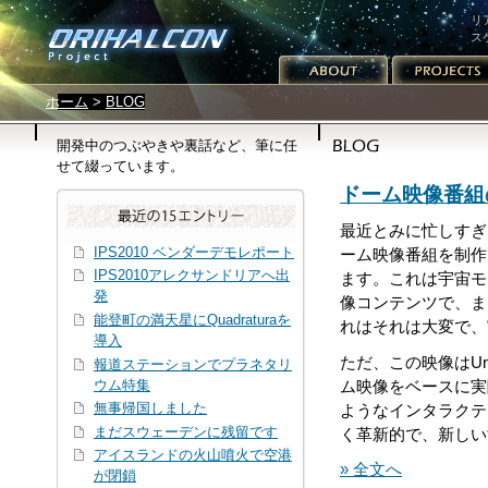
リ
ス
サイトメニュー
パンくずリスト
ホーム
>
BLOG
開発中のつぶやきや裏話など、筆に任
せて綴っています。
ドーム映像番組
最近とみに忙しすぎ
IPS2010 ベンダーデモレポート
ーム映像番組を制作
IPS2010アレクサンドリアへ出
ます。これは宇宙モ
発
像コンテンツで、ま
能登町の満天星にQuadraturaを
れはそれは大変で、
導入
ただ、この映像はUn
報道ステーションでプラネタリ
ウム特集
ム映像をベースに実
無事帰国しました
ようなインタラクテ
まだスウェーデンに残留です
く革新的で、新しい
アイスランドの火山噴火で空港
» 全文へ
が閉鎖