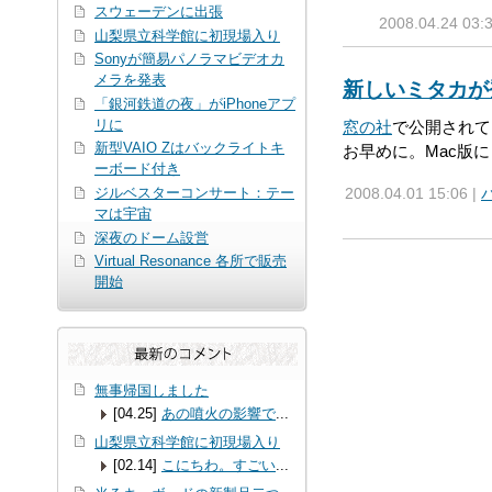
スウェーデンに出張
2008.04.24 03:
山梨県立科学館に初現場入り
Sonyが簡易パノラマビデオカ
メラを発表
新しいミタカが
「銀河鉄道の夜」がiPhoneアプ
リに
窓の社
で公開されて
新型VAIO Zはバックライトキ
お早めに。Mac版
ーボード付き
ジルベスターコンサート：テー
2008.04.01 15:06 |
マは宇宙
深夜のドーム設営
Virtual Resonance 各所で販売
開始
無事帰国しました
[04.25]
あの噴火の影響で
...
山梨県立科学館に初現場入り
[02.14]
こにちわ。すごい
...