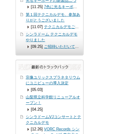
光るキーボードの新製品二つ
[11.25]
7色に光るキーボ
...
第１回テクニカルデモ、参加あ
りがとうございました
[11.07]
テクニカルデモご
...
シンラドーム テクニカルデモ
やりました
[09.25]
ご招待いただいて
...
宗像ユリックスプラネタリウム
にユニビューの導入決定
[05.03]
山梨県立科学館リニューアルオ
ープン！
[04.25]
シンラドームVJコンサートとテ
クニカルデモ
[12.26]
VORC Records シン