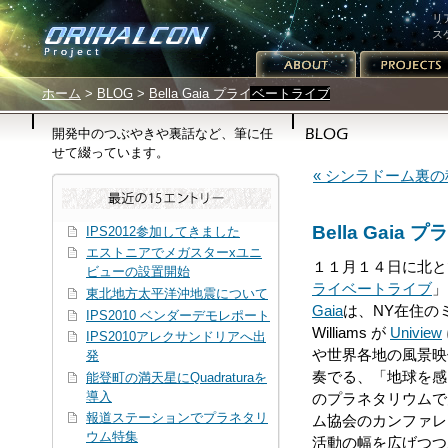
リ
ス
サイトメニュー
パンくずリスト
ホーム
>
BLOG
>
Bella Gaia プライベートライブ
開発中のつぶやきや裏話など、筆に任
せて綴っています。
« シンラドーム裏
Bella Gaia
IPS2012参加してきました
エストニアでメガスターxユニ
１１月１４日に北と
ビューの設置開始
ライベートライブ
」
東北地方太平洋沖地震について
Gaia
は、NY在住のミ
IPS2010 ベンダーデモレポート
Williams が
Uniview
IPS2010アレクサンドリアへ出
や世界各地の風景映
発
奏でる、「地球を感
能登町の満天星にQuadraturaを
導入
のプラネタリウムで
報道ステーションでプラネタリ
ム協会のカンファレン
ウム特集
活動の幅を広げつつ