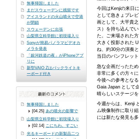
無事帰国しました
今回はKenjiの来日
まだスウェーデンに残留です
として急きょプレビ
アイスランドの火山噴火で空港
画として、大平貴之
が閉鎖
ス）を持ち込んでい
スウェーデンに出張
た。ご来場された方々
山梨県立科学館に初現場入り
大きく投影された Un
Sonyが簡易パノラマビデオカ
メラを発表
ね、約30分の演奏
「銀河鉄道の夜」がiPhoneアプ
当日のパンフレット
リに
急な企画だったため
新型VAIO Zはバックライトキ
非常に多くの方々に
ーボード付き
今後への参考となる
Gaia Japan
晴らしいステージを
今週からは、Kenji
無事帰国しました
ム映像制作に取り組
[04.25]
あの噴火の影響で
には新たな発見も多
山梨県立科学館に初現場入り
[02.14]
こにちわ。すごい
光るキーボードの新製品二つ